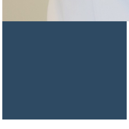
CRM/SP 167.082
·
RQE 118.518
·
Membro Titular ABP
·
Membro
ECNP
·
Membro CEPESAM
·
Membro SBMA