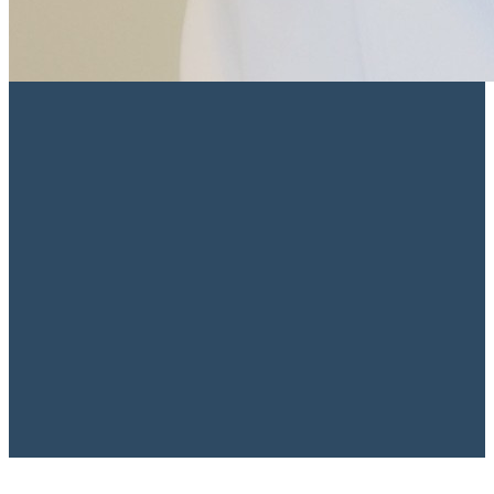
CRM/SP 167.082
·
RQE 118.518
·
Membro Titular ABP
·
Membro
ECNP
·
Membro CEPESAM
·
Membro SBMA