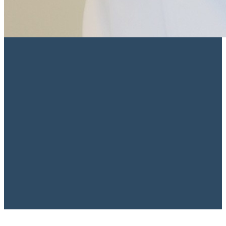
CRM/SP 167.082
·
RQE 118.518
·
Membro Titular ABP
·
Membro
ECNP
·
Membro CEPESAM
·
Membro SBMA